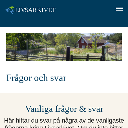
Logga in
OM LIVSARKIVET
SÅ GÖR DU
FRÅGOR OCH SVAR
LOGGA IN
Frågor och svar
Vanliga frågor & svar
Här hittar du svar på några av de vanligaste
frågorna kring Livsarkivet. Om du inte hittar