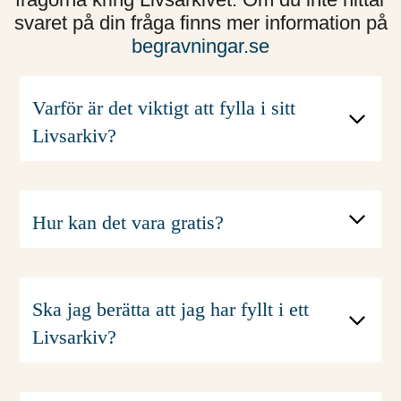
svaret på din fråga finns mer information på
begravningar.se
Varför är det viktigt att fylla i sitt
Livsarkiv?
Du svarar på många frågor och gör det
enklare för dina efterlevande att ordna
det praktiska efter dig.
Hur kan det vara gratis?
Det hjälper både begravningsbyrån
och de efterlevande att ordna en
begravning som du vill ha den. Det
Ska jag berätta att jag har fyllt i ett
sparar tid och gör det enklare.
Livsarkiv?
Livsarkivet har varit en gratis tjänst
Ja, det är viktigt att dina anhöriga vet
sedan 2010.
om det. Det är en trygghet för dem.